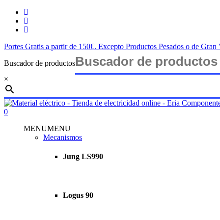
Saltar
twitter
al
facebook
contenido
instagram
principal
Portes Gratis a partir de 150€. Excepto Productos Pesados o de Gra
Buscador de productos
×
Cerrar
búsqueda
buscar
account
0
Menu
MENU
MENU
Mecanismos
Jung LS990
Logus 90