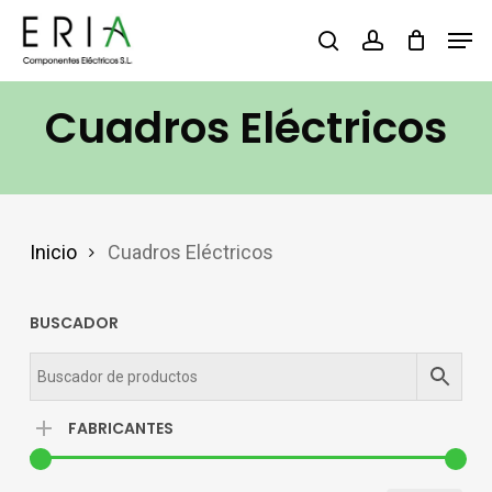
Saltar
Men
buscar
account
al
contenido
Cuadros Eléctricos
principal
Inicio
Cuadros Eléctricos
BUSCADOR
FABRICANTES