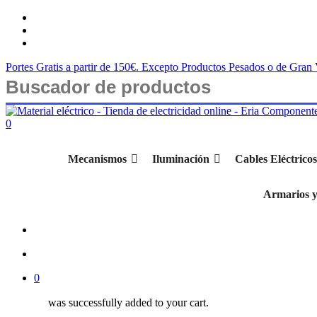
Saltar
twitter
al
facebook
contenido
instagram
principal
Portes Gratis a partir de 150€. Excepto Productos Pesados o de Gra
Cerrar
búsqueda
buscar
account
0
Menu
Mecanismos
Iluminación
Cables Eléctricos
Armarios y
buscar
account
0
was successfully added to your cart.