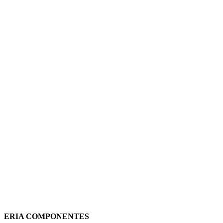
KIT CERRADURA + 2 LLAVES PARA
CUADROS POLIESTER EC625SC
ELETTROCANALI
(IVA incluido)
11,35
€
Añadir al carrito
Vista rápida
ERIA COMPONENTES