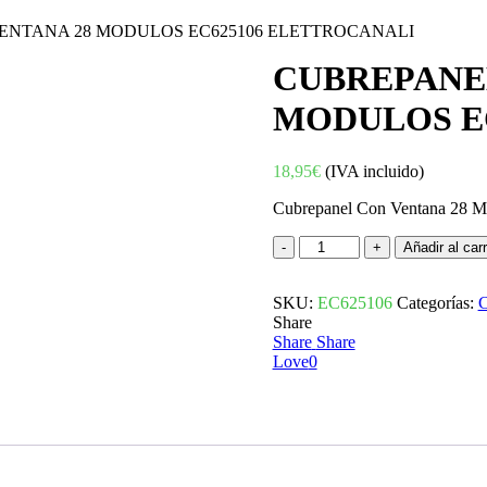
ENTANA 28 MODULOS EC625106 ELETTROCANALI
CUBREPANE
MODULOS E
18,95
€
(IVA incluido)
Cubrepanel Con Ventana 28 Mo
CUBREPANEL
Añadir al carr
CON
VENTANA
SKU:
28
EC625106
Categorías:
C
Share
MODULOS
Share
EC625106
Share
Love
ELETTROCANALI
0
cantidad