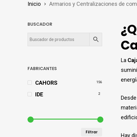
Inicio
Armarios y Centralizaciones de co
¿Q
BUSCADOR
Ca
La
Caj
FABRICANTES
sumini
energí
CAHORS
156
IDE
2
Desde
materi
edifici
Precio
Precio
Filtrar
Hay di