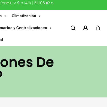
o L-V 9 a 14 h | 611 106 112 o
n
Climatización
buscar
account
marios y Centralizaciones
ol
iones De
P