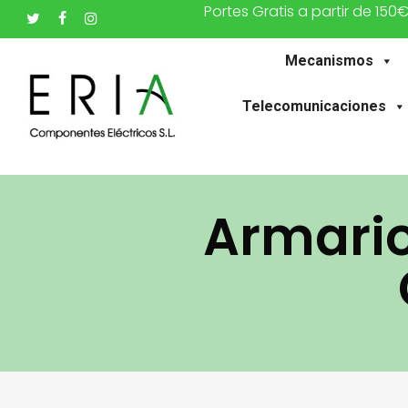
Portes Gratis a partir de 150
Saltar
twitter
facebook
instagram
al
Mecanismos
contenido
principal
Telecomunicaciones
Armario