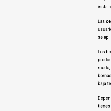
mínimo
máximo
instal
Las
ce
usuari
se apl
Los bo
produc
modo, 
bornas
baja t
Depend
tienes