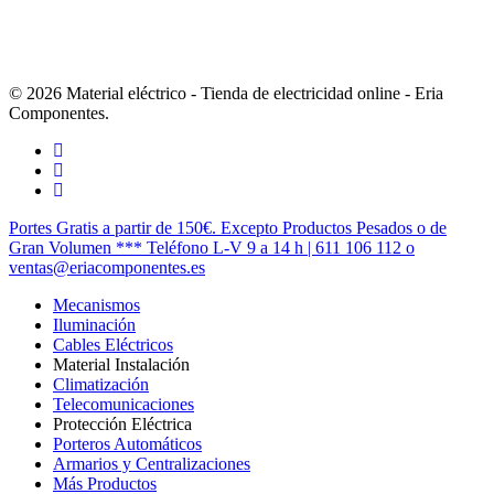
© 2026 Material eléctrico - Tienda de electricidad online - Eria
Componentes.
twitter
facebook
instagram
Cerrar
Portes Gratis a partir de 150€. Excepto Productos Pesados o de
Menú
Gran Volumen *** Teléfono L-V 9 a 14 h | 611 106 112 o
ventas@eriacomponentes.es
Mecanismos
Iluminación
Cables Eléctricos
Material Instalación
Climatización
Telecomunicaciones
Protección Eléctrica
Porteros Automáticos
Armarios y Centralizaciones
Más Productos