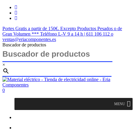
Saltar
twitter
al
facebook
contenido
instagram
principal
Portes Gratis a partir de 150€. Excepto Productos Pesados o de
Gran Volumen *** Teléfono L-V 9 a 14 h | 611 106 112 o
ventas@eriacomponentes.es
Buscador de productos
×
Cerrar
búsqueda
buscar
account
0
Menu
MENU
buscar
account