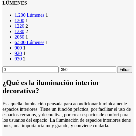
LÚMENES
1.200 Lúmenes
1
1200
1
1220
2
1230
2
2050
1
6.500 Lúmenes
1
900
1
920
1
930
2
Precio
Precio
Filtrar
mínimo
máximo
¿Qué es la iluminación interior
decorativa?
Es aquella iluminación pensada para acondicionar luminicamente
espacios interiores. Tiene un función práctica, por facilitar el uso de
espacios cerrados, y decorativa, por crear espacios de confort para
los usuarios del espacio. La iluminación de espacios interiores tiene
pues, una importancia muy grande, y conviene cuidarla.