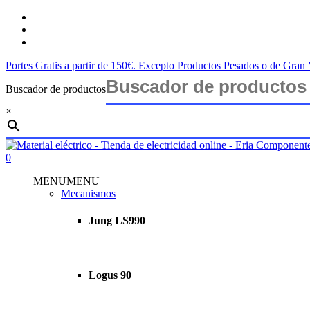
Saltar
twitter
al
facebook
contenido
instagram
principal
Portes Gratis a partir de 150€. Excepto Productos Pesados o de Gra
Buscador de productos
×
Cerrar
búsqueda
buscar
account
0
Menu
MENU
MENU
Mecanismos
Jung LS990
Logus 90