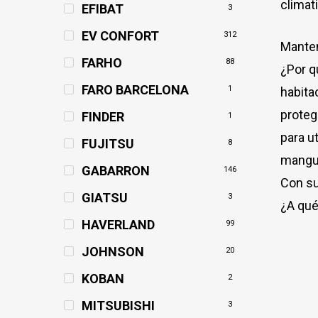
climat
EFIBAT
3
EV CONFORT
312
Manten
FARHO
88
¿Por q
FARO BARCELONA
1
habita
proteg
FINDER
1
para u
FUJITSU
8
mangue
GABARRON
146
Con su
GIATSU
3
¿A qué
HAVERLAND
99
JOHNSON
20
KOBAN
2
MITSUBISHI
3