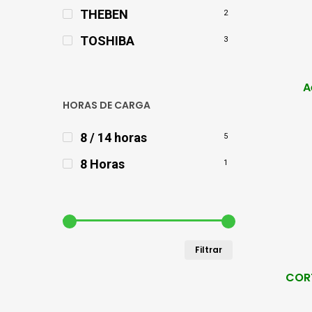
THEBEN
2
TOSHIBA
3
A
HORAS DE CARGA
8 / 14 horas
5
8 Horas
1
Precio
Precio
Filtrar
mínimo
máximo
CORT