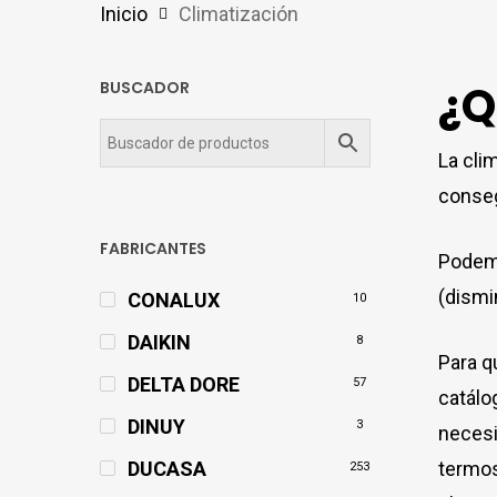
Inicio
Climatización
¿Q
BUSCADOR
La cli
conseg
FABRICANTES
Podemo
(dismi
CONALUX
10
DAIKIN
8
Para q
DELTA DORE
57
catálo
DINUY
3
necesi
DUCASA
termos
253