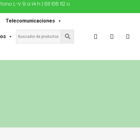
o L-V 9 a 14 h | 611 106 112 o
Telecomunicaciones
buscar
account
tos