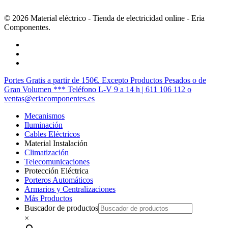
© 2026 Material eléctrico - Tienda de electricidad online - Eria
Componentes.
twitter
facebook
instagram
Cerrar
Portes Gratis a partir de 150€. Excepto Productos Pesados o de
Menú
Gran Volumen *** Teléfono L-V 9 a 14 h | 611 106 112 o
ventas@eriacomponentes.es
Mecanismos
Iluminación
Cables Eléctricos
Material Instalación
Climatización
Telecomunicaciones
Protección Eléctrica
Porteros Automáticos
Armarios y Centralizaciones
Más Productos
Buscador de productos
×