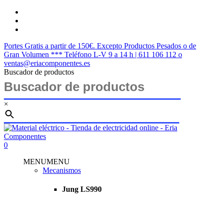
Saltar
twitter
al
facebook
contenido
instagram
principal
Portes Gratis a partir de 150€. Excepto Productos Pesados o de
Gran Volumen *** Teléfono L-V 9 a 14 h | 611 106 112 o
ventas@eriacomponentes.es
Buscador de productos
×
Cerrar
búsqueda
buscar
account
0
Menu
MENU
MENU
Mecanismos
Jung LS990