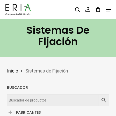
Saltar
Men
buscar
account
al
contenido
Sistemas De
principal
Fijación
Inicio
Sistemas de Fijación
BUSCADOR
FABRICANTES