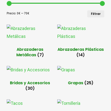
Pre
Pre
Precio:
0€
—
70€
Filtrar
mín
má
Abrazaderas
Abrazaderas Plásticas
Metálicas
(7)
(14)
Bridas y Accesorios
Grapas
(25)
(30)