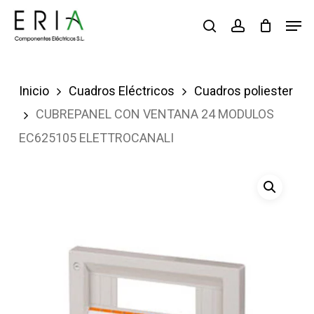
Saltar
Men
buscar
account
al
contenido
principal
Inicio
Cuadros Eléctricos
Cuadros poliester
CUBREPANEL CON VENTANA 24 MODULOS
EC625105 ELETTROCANALI