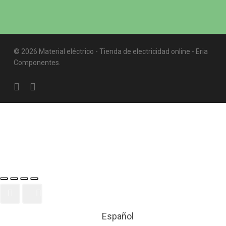
© 2026 Material eléctrico - Tienda de electricidad online - Eria
Componentes.
twitter
facebook
instagram
Español