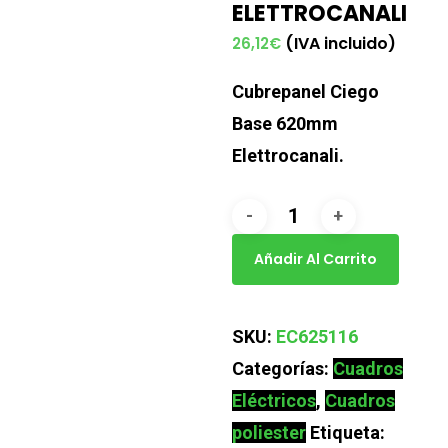
ELETTROCANALI
(IVA incluido)
26,12
€
Cubrepanel Ciego
Base 620mm
Elettrocanali.
CUBREPANEL
CIEGO
Añadir Al Carrito
BASE
620mm
SKU:
EC625116
EC625116
Categorías:
Cuadros
ELETTROCANALI
Eléctricos
,
Cuadros
cantidad
poliester
Etiqueta: