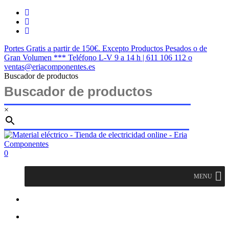
Saltar
twitter
al
facebook
contenido
instagram
principal
Portes Gratis a partir de 150€. Excepto Productos Pesados o de
Gran Volumen *** Teléfono L-V 9 a 14 h | 611 106 112 o
ventas@eriacomponentes.es
Buscador de productos
×
Cerrar
búsqueda
buscar
account
0
Menu
MENU
buscar
account