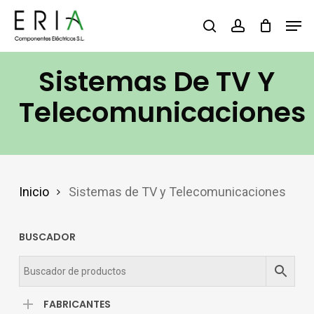
Saltar
Men
buscar
account
al
contenido
Sistemas De TV Y
principal
Telecomunicaciones
Inicio
Sistemas de TV y Telecomunicaciones
BUSCADOR
FABRICANTES