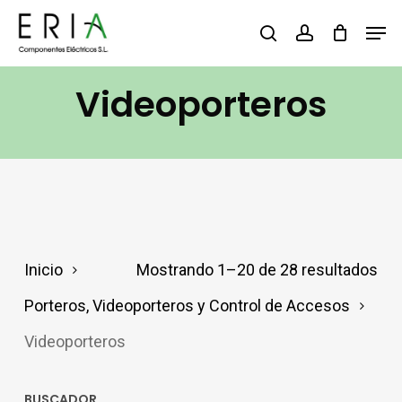
Saltar
Men
buscar
account
al
contenido
Videoporteros
principal
Inicio
Mostrando 1–20 de 28 resultados
Porteros, Videoporteros y Control de Accesos
Videoporteros
BUSCADOR