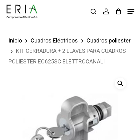
Saltar
Men
buscar
account
al
contenido
principal
Inicio
Cuadros Eléctricos
Cuadros poliester
KIT CERRADURA + 2 LLAVES PARA CUADROS
POLIESTER EC625SC ELETTROCANALI