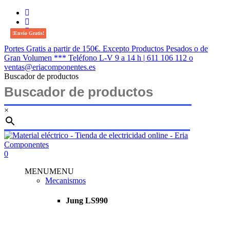
Saltar
twitter
al
facebook
contenido
instagram
!Envío Gratis!
!Envío Gratis!
!Envío Gratis!
!Envío Gratis!
!Envío Gratis!
!Envío Gratis!
!Envío Gratis!
principal
Portes Gratis a partir de 150€. Excepto Productos Pesados o de
Gran Volumen *** Teléfono L-V 9 a 14 h | 611 106 112 o
ventas@eriacomponentes.es
Buscador de productos
×
Cerrar
búsqueda
buscar
account
0
Menu
MENU
MENU
Mecanismos
Jung LS990