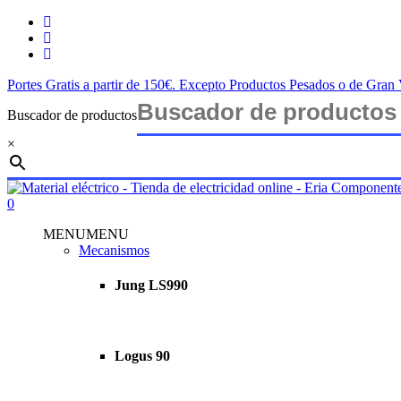
Saltar
twitter
al
facebook
contenido
instagram
principal
Portes Gratis a partir de 150€. Excepto Productos Pesados o de Gra
Buscador de productos
×
Cerrar
búsqueda
buscar
account
0
Menu
MENU
MENU
Mecanismos
Jung LS990
Logus 90