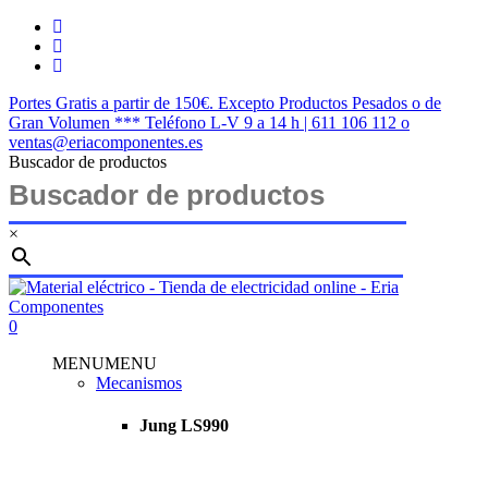
Saltar
twitter
al
facebook
contenido
instagram
principal
Portes Gratis a partir de 150€. Excepto Productos Pesados o de
Gran Volumen *** Teléfono L-V 9 a 14 h | 611 106 112 o
ventas@eriacomponentes.es
Buscador de productos
×
Cerrar
búsqueda
buscar
account
0
Menu
MENU
MENU
Mecanismos
Jung LS990