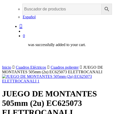
Español
buscar
account
0
was successfully added to your cart.
Inicio
Cuadros Eléctricos
Cuadros poliester
JUEGO DE
MONTANTES 505mm (2u) EC625073 ELETTROCANALI
JUEGO DE MONTANTES
505mm (2u) EC625073
ELETTROCANALI