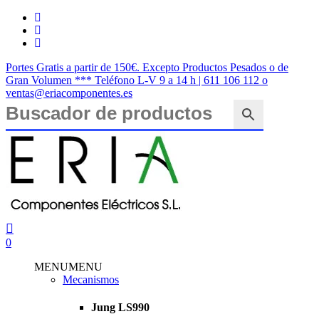
Saltar
twitter
al
facebook
contenido
instagram
principal
Portes Gratis a partir de 150€. Excepto Productos Pesados o de
Gran Volumen *** Teléfono L-V 9 a 14 h | 611 106 112 o
ventas@eriacomponentes.es
Cerrar
búsqueda
buscar
account
0
Menu
MENU
MENU
Mecanismos
Jung LS990