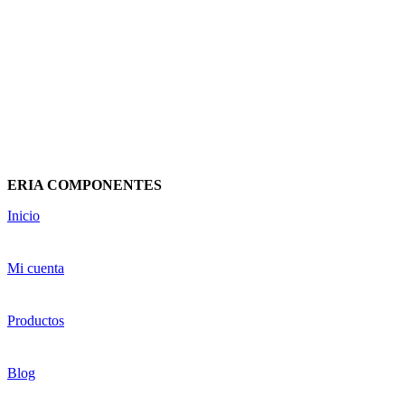
PLACA FONDO
AISLANTE
207x239mm EC625041
ELETTROCANALI
8,34
€
(IVA incluido)
ERIA COMPONENTES
Inicio
Mi cuenta
Productos
Blog