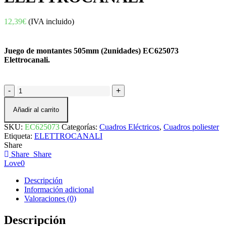
12,39
€
(IVA incluido)
Juego de montantes 505mm (2unidades) EC625073
Elettrocanali.
JUEGO
DE
MONTANTES
Añadir al carrito
505mm
(2u)
SKU:
EC625073
Categorías:
Cuadros Eléctricos
,
Cuadros poliester
EC625073
Etiqueta:
ELETTROCANALI
ELETTROCANALI
Share
cantidad
Share
Share
Love
0
Descripción
Información adicional
Valoraciones (0)
Descripción