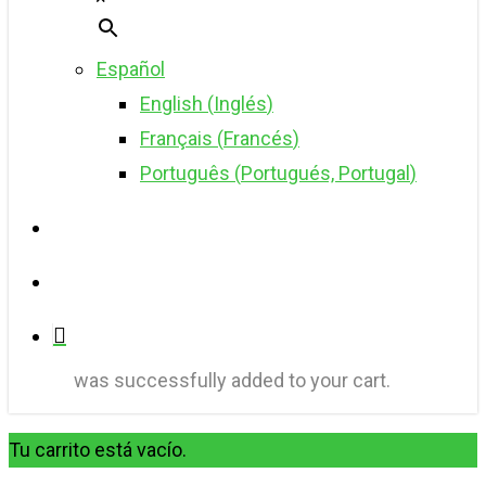
Español
English
(
Inglés
)
Français
(
Francés
)
Português
(
Portugués, Portugal
)
buscar
account
was successfully added to your cart.
Tu carrito está vacío.