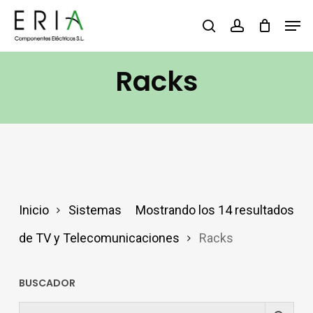
Saltar
Men
buscar
account
al
contenido
Racks
principal
Inicio
Sistemas
Mostrando los 14 resultados
de TV y Telecomunicaciones
Racks
BUSCADOR