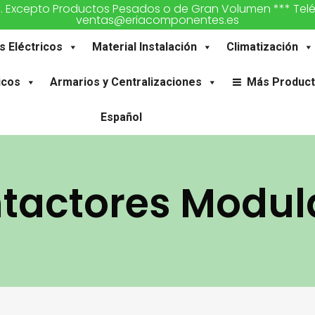
€. Excepto Productos Pesados o de Gran Volumen *** Teléfon
ventas@eriacomponentes.es
s Eléctricos
Material Instalación
Climatización
icos
Armarios y Centralizaciones
Más Produc
Español
tactores Modul