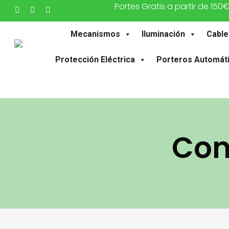
Portes Gratis a partir de 150
Saltar
twitter
facebook
instagram
al
Mecanismos
Iluminación
Cable
contenido
principal
Protección Eléctrica
Porteros Automát
Con