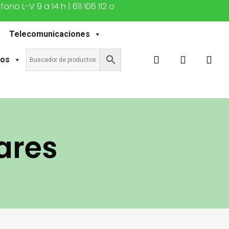
o L-V 9 a 14 h | 611 106 112 o
Telecomunicaciones
buscar
account
tos
ares