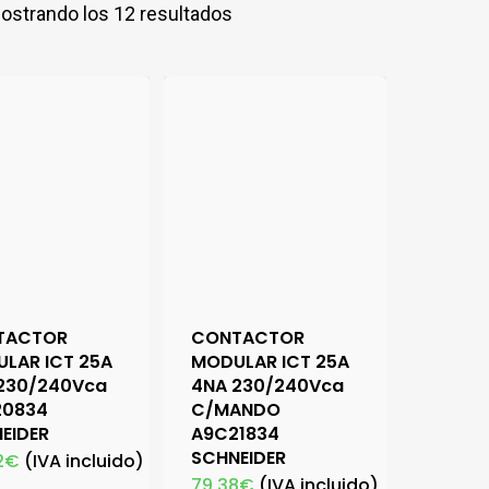
ostrando los 12 resultados
TACTOR
CONTACTOR
LAR ICT 25A
MODULAR ICT 25A
230/240Vca
4NA 230/240Vca
20834
C/MANDO
EIDER
A9C21834
SCHNEIDER
2
€
(IVA incluido)
79,38
€
(IVA incluido)