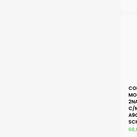
mínimo
máximo
CO
MO
2N
C/
A9
SC
68,