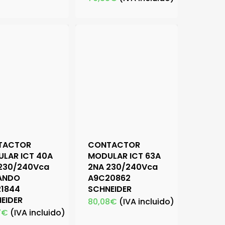
TACTOR
CONTACTOR
LAR ICT 40A
MODULAR ICT 63A
230/240Vca
2NA 230/240Vca
ANDO
A9C20862
1844
SCHNEIDER
EIDER
80,08
€
(IVA incluido)
7
€
(IVA incluido)