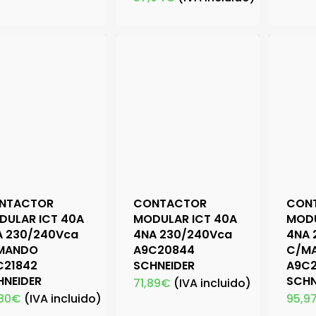
NTACTOR
CONTACTOR
CON
DULAR ICT 40A
MODULAR ICT 40A
MODU
A 230/240Vca
4NA 230/240Vca
4NA 
MANDO
A9C20844
C/M
C21842
SCHNEIDER
A9C2
HNEIDER
SCHN
71,89
€
(IVA incluido)
80
€
(IVA incluido)
95,9