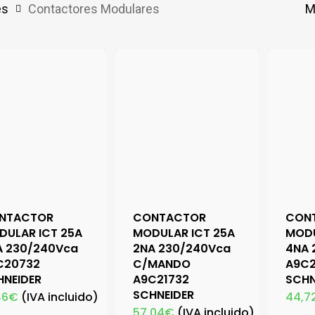
es
Contactores Modulares
M
NTACTOR
CONTACTOR
CON
DULAR ICT 25A
MODULAR ICT 25A
MODU
A 230/240Vca
2NA 230/240Vca
4NA 
C20732
C/MANDO
A9C
HNEIDER
A9C21732
SCHN
SCHNEIDER
46
€
(IVA incluido)
44,7
57,04
€
(IVA incluido)