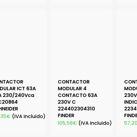
NTACTOR
CONTACTOR
CON
DULAR ICT 63A
MODULAR 4
MOD
A 230/240Vca
CONTACTO 63A
230V
C20864
230V C
INDI
HNEIDER
224402304310
2234
FINDER
FIND
,35
€
(IVA incluido)
105,58
€
(IVA incluido)
57,2