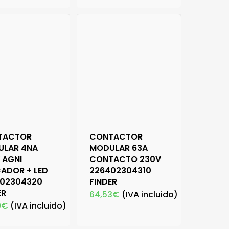
TACTOR
CONTACTOR
ULAR 4NA
MODULAR 63A
 AGNI
CONTACTO 230V
CADOR + LED
226402304310
02304320
FINDER
ER
64,53
€
(IVA incluido)
0
€
(IVA incluido)