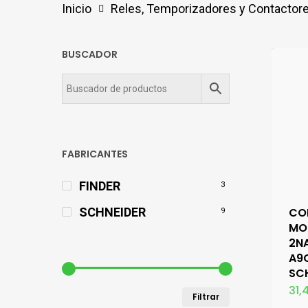
Inicio
Reles, Temporizadores y Contactor
BUSCADOR
FABRICANTES
FINDER
3
CO
SCHNEIDER
9
MO
2N
A9
SC
31,
Precio
Precio
Filtrar