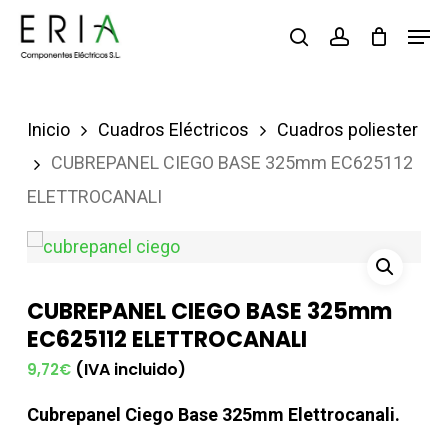
Saltar
Men
buscar
account
al
contenido
principal
Inicio
Cuadros Eléctricos
Cuadros poliester
CUBREPANEL CIEGO BASE 325mm EC625112
ELETTROCANALI
CUBREPANEL CIEGO BASE 325mm
EC625112 ELETTROCANALI
(IVA incluido)
9,72
€
Cubrepanel Ciego Base 325mm Elettrocanali.