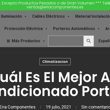
€. Excepto Productos Pesados o de Gran Volumen *** Teléfon
ventas@eriacomponentes.es
Iluminación
Cables Eléctricos
Material Instalació
Protección Eléctrica
Porteros Automáticos
Ar
Más Productos
Españ
Climatizacion
uál Es El Mejor A
ndicionado Portá
Eria Componentes
19 julio, 2021
Sin comentari