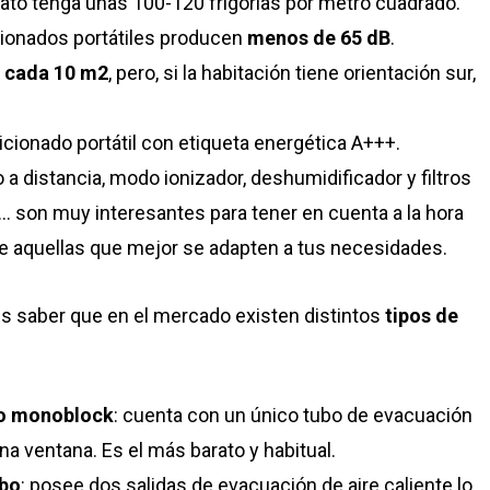
rato tenga unas
100-120 frigorías por metro cuadrado
.
cionados portátiles producen
menos de 65
dB
.
 cada 10 m2
, pero, si la habitación tiene orientación sur,
dicionado portátil con etiqueta energética A+++.
 a distancia, modo ionizador, deshumidificador y filtros
… son muy interesantes para tener en cuenta a la hora
ige aquellas que mejor se adapten a tus necesidades.
s saber que en el mercado existen distintos
tipos de
 o monoblock
: cuenta con un único tubo de evacuación
na ventana. Es el más barato y habitual.
ubo
: posee dos salidas de evacuación de aire caliente lo