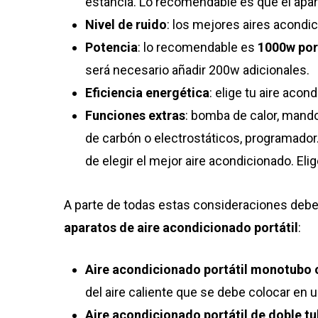
estancia.
Lo recomendable es que el apa
Nivel de ruido
: los mejores aires acondi
Potencia
: lo recomendable es
1000w por
será necesario añadir 200w adicionales.
Eficiencia energética
: elige tu aire acon
Funciones extras
: bomba de calor, mando
de carbón o electrostáticos, programador
de elegir el mejor aire acondicionado. El
A parte de todas estas consideraciones debe
aparatos de aire acondicionado portátil
:
Aire acondicionado portátil monotubo
del aire caliente que se debe colocar en u
Aire acondicionado portátil de doble t