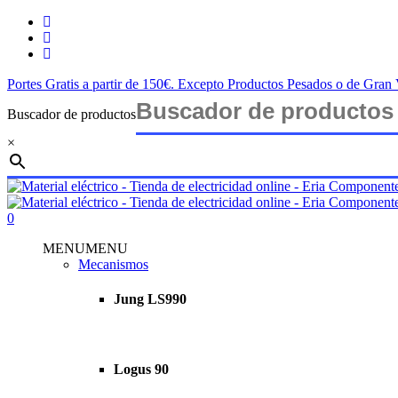
Saltar
twitter
al
facebook
contenido
instagram
principal
Portes Gratis a partir de 150€. Excepto Productos Pesados o de Gra
Buscador de productos
×
Cerrar
búsqueda
buscar
account
0
Menu
MENU
MENU
Mecanismos
Jung LS990
Logus 90