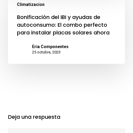
termos
Climatizacion
del
para
IBI
Bonificación del IBI y ayudas de
placas
autoconsumo: El combo perfecto
y
solares
para instalar placas solares ahora
ayudas
de
Eria Componentes
25 octubre, 2023
autoconsumo:
El
combo
perfecto
para
instalar
placas
Deja una respuesta
solares
ahora