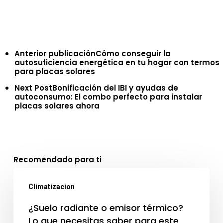
Anterior publicación
Cómo conseguir la
autosuficiencia energética en tu hogar con termos
para placas solares
Next Post
Bonificación del IBI y ayudas de
autoconsumo: El combo perfecto para instalar
placas solares ahora
Recomendado para ti
¿Suelo
Climatizacion
radiante
o
¿Suelo radiante o emisor térmico?
Lo que necesitas saber para este
emisor