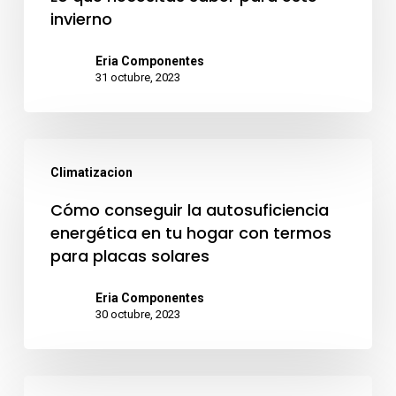
invierno
térmico?
Lo
Eria Componentes
31 octubre, 2023
que
necesitas
saber
Cómo
para
Climatizacion
conseguir
este
la
Cómo conseguir la autosuficiencia
invierno
energética en tu hogar con termos
autosuficiencia
para placas solares
energética
en
Eria Componentes
30 octubre, 2023
tu
hogar
con
Bonificación