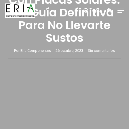
Saltar
Men
La Guía Definitiva
buscar
account
al
Para No Llevarte
contenido
principal
Sustos
Por
Eria Componentes
26 octubre, 2023
Sin comentarios