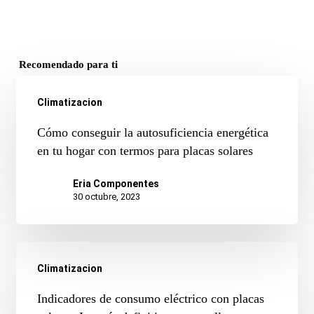
Recomendado para ti
Climatizacion
Cómo
Cómo conseguir la autosuficiencia energética
conseguir
en tu hogar con termos para placas solares
la
Eria Componentes
autosuficiencia
30 octubre, 2023
energética
en
tu
Climatizacion
hogar
Indicadores
Indicadores de consumo eléctrico con placas
con