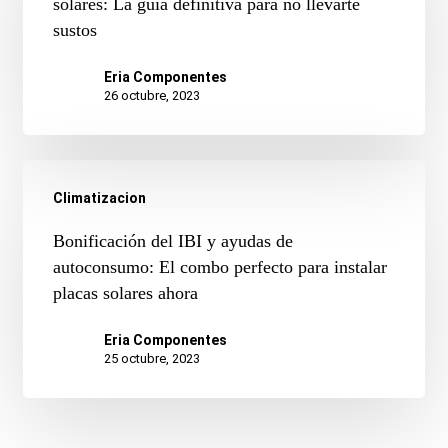
de
solares: La guía definitiva para no llevarte
termos
sustos
consumo
para
eléctrico
Eria Componentes
placas
con
26 octubre, 2023
solares
placas
solares:
La
Climatizacion
guía
Bonificación
Bonificación del IBI y ayudas de
definitiva
del
autoconsumo: El combo perfecto para instalar
para
placas solares ahora
IBI
no
y
Eria Componentes
llevarte
ayudas
25 octubre, 2023
sustos
de
autoconsumo: