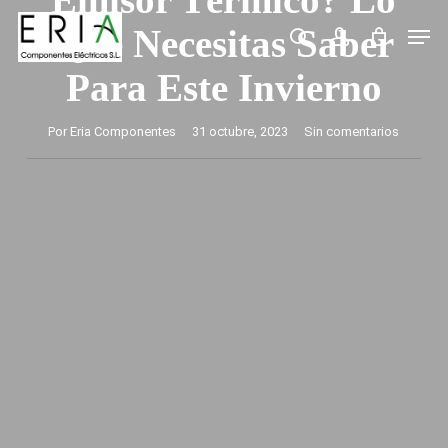
Saltar
Men
Que Necesitas Saber
buscar
account
al
Para Este Invierno
contenido
principal
Por
Eria Componentes
31 octubre, 2023
Sin comentarios