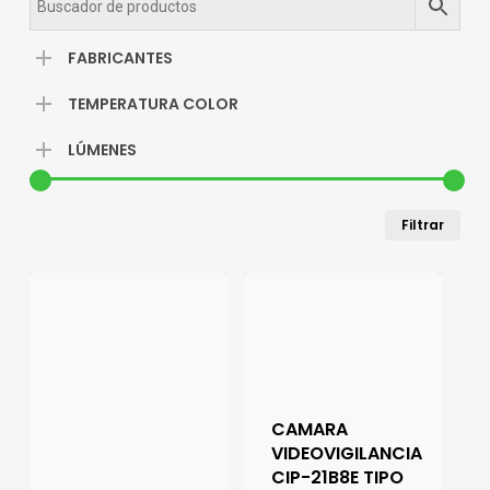
FABRICANTES
TEMPERATURA COLOR
LÚMENES
Pre
Pre
Filtrar
mín
má
CAMARA
VIDEOVIGILANCIA
CIP-21B8E TIPO