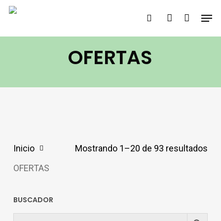
Saltar
Men
buscar
account
al
contenido
OFERTAS
principal
Inicio
Mostrando 1–20 de 93 resultados
OFERTAS
BUSCADOR