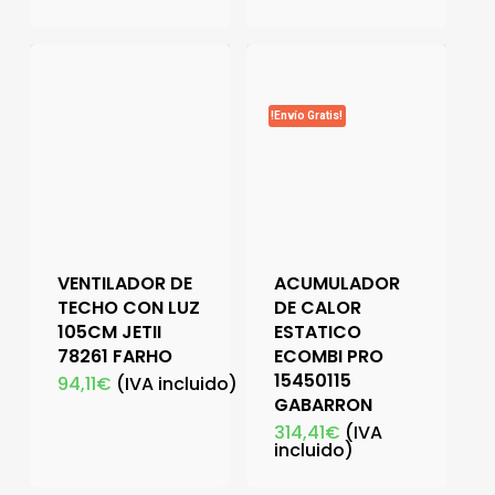
!Envío Gratis!
VENTILADOR DE
ACUMULADOR
TECHO CON LUZ
DE CALOR
105CM JETII
ESTATICO
78261 FARHO
ECOMBI PRO
15450115
94,11
€
(IVA incluido)
GABARRON
314,41
€
(IVA
incluido)