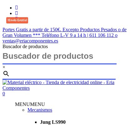
Saltar
twitter
al
facebook
contenido
instagram
!Envío Gratis!
principal
Portes Gratis a partir de 150€. Excepto Productos Pesados o de
Gran Volumen *** Teléfono L-V 9 a 14 h | 611 106 112 o
ventas@eriacomponentes.es
Buscador de productos
×
Cerrar
búsqueda
buscar
account
0
Menu
MENU
MENU
Mecanismos
Jung LS990