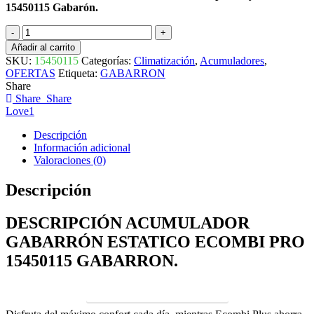
15450115 Gabarón.
ACUMULADOR
DE
Añadir al carrito
CALOR
SKU:
15450115
Categorías:
Climatización
,
Acumuladores
,
ESTATICO
OFERTAS
Etiqueta:
GABARRON
ECOMBI
Share
PRO
Share
Share
15450115
Love
1
GABARRON
cantidad
Descripción
Información adicional
Valoraciones (0)
Descripción
DESCRIPCIÓN ACUMULADOR
GABARRÓN ESTATICO ECOMBI PRO
15450115 GABARRON.
Ver Todos los Modelos de Gabarrón