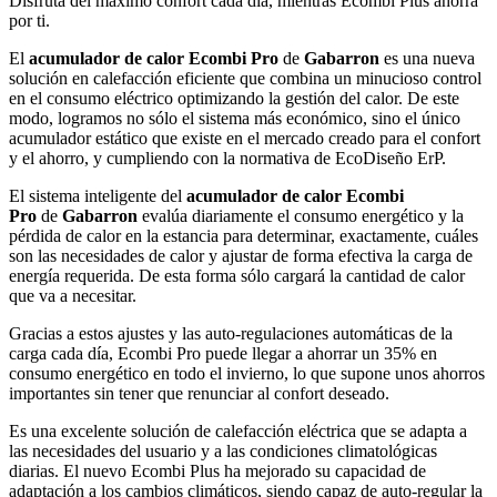
Disfruta del máximo confort cada día, mientras Ecombi Plus ahorra
por ti.
El
acumulador de calor Ecombi Pro
de
Gabarron
es una nueva
solución en calefacción eficiente que combina un minucioso control
en el consumo eléctrico optimizando la gestión del calor. De este
modo, logramos no sólo el sistema más económico, sino el único
acumulador estático que existe en el mercado creado para el confort
y el ahorro, y cumpliendo con la normativa de EcoDiseño ErP.
El sistema inteligente del
acumulador de calor Ecombi
Pro
de
Gabarron
evalúa diariamente el consumo energético y la
pérdida de calor en la estancia para determinar, exactamente, cuáles
son las necesidades de calor y ajustar de forma efectiva la carga de
energía requerida. De esta forma sólo cargará la cantidad de calor
que va a necesitar.
Gracias a estos ajustes y las auto-regulaciones automáticas de la
carga cada día, Ecombi Pro puede llegar a ahorrar un 35% en
consumo energético en todo el invierno, lo que supone unos ahorros
importantes sin tener que renunciar al confort deseado.
Es una excelente solución de calefacción eléctrica que se adapta a
las necesidades del usuario y a las condiciones climatológicas
diarias. El nuevo Ecombi Plus ha mejorado su capacidad de
adaptación a los cambios climáticos, siendo capaz de auto-regular la