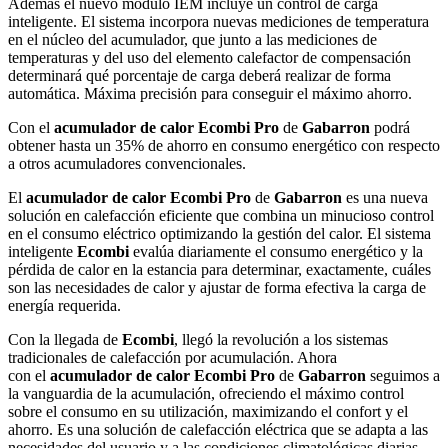
Además el nuevo módulo IEM incluye un control de carga
inteligente. El sistema incorpora nuevas mediciones de temperatura
en el núcleo del acumulador, que junto a las mediciones de
temperaturas y del uso del elemento calefactor de compensación
determinará qué porcentaje de carga deberá realizar de forma
automática. Máxima precisión para conseguir el máximo ahorro.
Con el
acumulador de calor Ecombi Pro
de
Gabarron
podrá
obtener hasta un 35% de ahorro en consumo energético con respecto
a otros acumuladores convencionales.
El
acumulador de calor Ecombi Pro
de
Gabarron
es una nueva
solución en calefacción eficiente que combina un minucioso control
en el consumo eléctrico optimizando la gestión del calor. El sistema
inteligente
Ecombi
evalúa diariamente el consumo energético y la
pérdida de calor en la estancia para determinar, exactamente, cuáles
son las necesidades de calor y ajustar de forma efectiva la carga de
energía requerida.
Con la llegada de
Ecombi
, llegó la revolución a los sistemas
tradicionales de calefacción por acumulación. Ahora
con el
acumulador de calor Ecombi Pro
de
Gabarron
seguimos a
la vanguardia de la acumulación, ofreciendo el máximo control
sobre el consumo en su utilización, maximizando el confort y el
ahorro. Es una solución de calefacción eléctrica que se adapta a las
necesidades del usuario y a las condiciones climatológicas diarias.