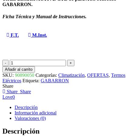
GABARRON.
Ficha Técnica y Manual de Instrucciones.
F.T.
M.Inst.
TERMO
ELECTRICO
Añadir al carrito
ACTIVE
SKU:
90890050
Categorías:
Climatización
,
OFERTAS
,
Termos
GTL-
Eléctricos
Etiqueta:
GABARRON
50
Share
90890050
Share
Share
GABARRON
Love
0
cantidad
Descripción
Información adicional
Valoraciones (0)
Descripción