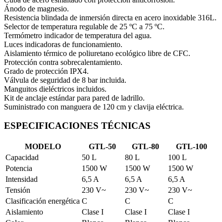
Ánodo de magnesio.
Resistencia blindada de inmersión directa en acero inoxidable 316L.
Selector de temperatura regulable de 25 ºC a 75 ºC.
Termómetro indicador de temperatura del agua.
Luces indicadoras de funcionamiento.
Aislamiento térmico de poliuretano ecológico libre de CFC.
Protección contra sobrecalentamiento.
Grado de protección IPX4.
Válvula de seguridad de 8 bar incluida.
Manguitos dieléctricos incluidos.
Kit de anclaje estándar para pared de ladrillo.
Suministrado con manguera de 120 cm y clavija eléctrica.
ESPECIFICACIONES TÉCNICAS
MODELO
GTL-50
GTL-80
GTL-100
Capacidad
50 L
80 L
100 L
Potencia
1500 W
1500 W
1500 W
Intensidad
6,5 A
6,5 A
6,5 A
Tensión
230 V~
230 V~
230 V~
Clasificación energética
C
C
C
Aislamiento
Clase I
Clase I
Clase I