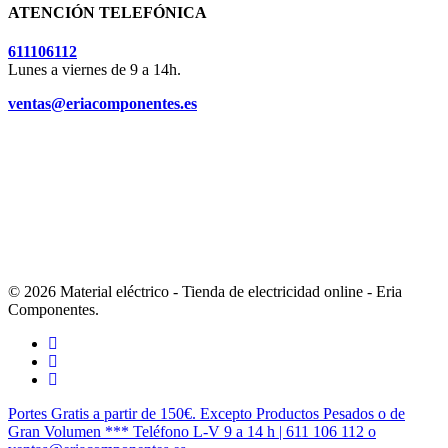
ATENCIÓN TELEFÓNICA
611106112
Lunes a viernes de 9 a 14h.
ventas@eriacomponentes.es
© 2026 Material eléctrico - Tienda de electricidad online - Eria
Componentes.
twitter
facebook
instagram
Cerrar
Portes Gratis a partir de 150€. Excepto Productos Pesados o de
Menú
Gran Volumen *** Teléfono L-V 9 a 14 h | 611 106 112 o