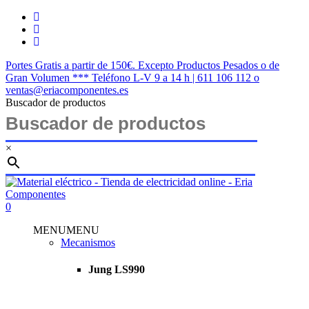
Saltar
twitter
al
facebook
contenido
instagram
principal
Portes Gratis a partir de 150€. Excepto Productos Pesados o de
Gran Volumen *** Teléfono L-V 9 a 14 h | 611 106 112 o
ventas@eriacomponentes.es
Buscador de productos
×
Cerrar
búsqueda
buscar
account
0
Menu
MENU
MENU
Mecanismos
Jung LS990