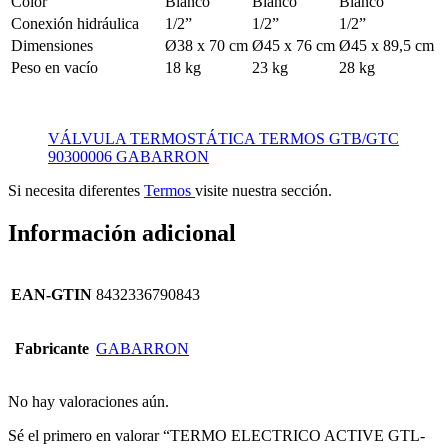
Color
Blanco
Blanco
Blanco
Conexión hidráulica
1/2”
1/2”
1/2”
Dimensiones
Ø38 x 70 cm
Ø45 x 76 cm
Ø45 x 89,5 cm
Peso en vacío
18 kg
23 kg
28 kg
VÁLVULA TERMOSTÁTICA TERMOS GTB/GTC
90300006 GABARRON
Si necesita diferentes
Termos
visite nuestra sección.
Información adicional
EAN-GTIN
8432336790843
Fabricante
GABARRON
No hay valoraciones aún.
Sé el primero en valorar “TERMO ELECTRICO ACTIVE GTL-