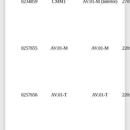
0234859
CMMT
AV.01-M (Interior)
270
0257655
AV.01-M
AV.01-M
220
0257656
AV.01-T
AV.01-T
220