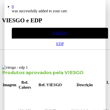
0
was successfully added to your cart.
VIESGO e EDP
VIESGO
EDP
Produtos aprovados pela VIESGO
Ref.
L 
Imagem
Ref. VIESGO
Descrição
Cahors