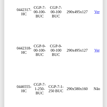
CGP-7-
CGP-7-
0442317-
00-100-
00-100
290x495x127
Ver
HC
BUC
BUC
CGP-9-
CGP-9-
0442318-
00-100-
00-100
290x495x127
Ver
HC
BUC
BUC
CGP-7-
0446555-
CGP-7-1-
1-250-
290x580x160
Não
HC
250 BUC
BUC