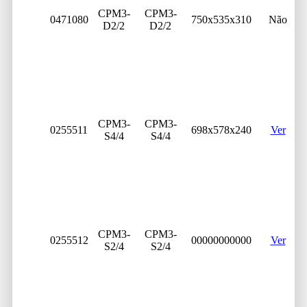
CPM3-
CPM3-
0471080
750x535x310
Não
D2/2
D2/2
CPM3-
CPM3-
0255511
698x578x240
Ver
S4/4
S4/4
CPM3-
CPM3-
0255512
00000000000
Ver
S2/4
S2/4