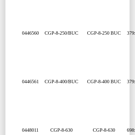
0446560
CGP-8-250/BUC
CGP-8-250 BUC
379
0446561
CGP-8-400/BUC
CGP-8-400 BUC
379
0448011
CGP-8-630
CGP-8-630
698