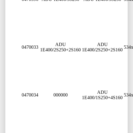
ADU
ADU
0470033
534
1E400/2S250+2S160
1E400/2S250+2S160
ADU
0470034
000000
534
1E400/1S250+4S160