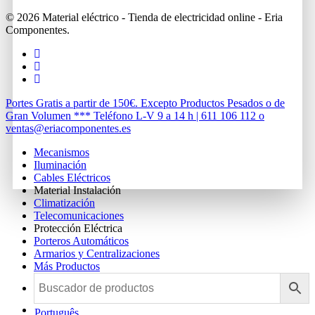
© 2026 Material eléctrico - Tienda de electricidad online - Eria
Componentes.
twitter
facebook
instagram
Close
Portes Gratis a partir de 150€. Excepto Productos Pesados o de
Menu
Gran Volumen *** Teléfono L-V 9 a 14 h | 611 106 112 o
ventas@eriacomponentes.es
Mecanismos
Iluminación
Cables Eléctricos
Material Instalación
Climatización
Telecomunicaciones
Protección Eléctrica
Porteros Automáticos
Armarios y Centralizaciones
Más Productos
Português