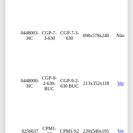
0448003-
CGP-7-
CGP-7-3-
698x578x240
Não
HC
3-630
630
CGP-9-
0448000-
CGP-9-2-
2-630-
213x352x118
Ver
HC
630 BUC
BUC
CPM1-
0256637
CPM1-S2
220x540x195
Ver