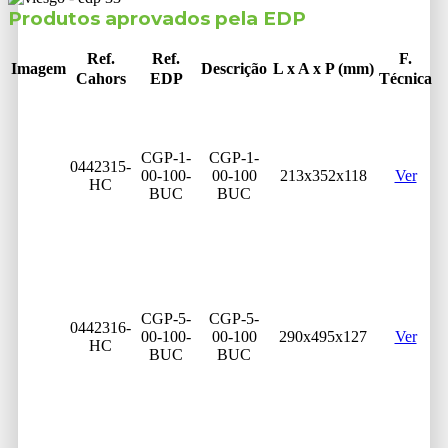
Produtos aprovados pela EDP
Ref.
Ref.
F.
Imagem
Descrição
L x A x P (mm)
Cahors
EDP
Técnica
CGP-1-
CGP-1-
0442315-
00-100-
00-100
213x352x118
Ver
HC
BUC
BUC
CGP-5-
CGP-5-
0442316-
00-100-
00-100
290x495x127
Ver
HC
BUC
BUC