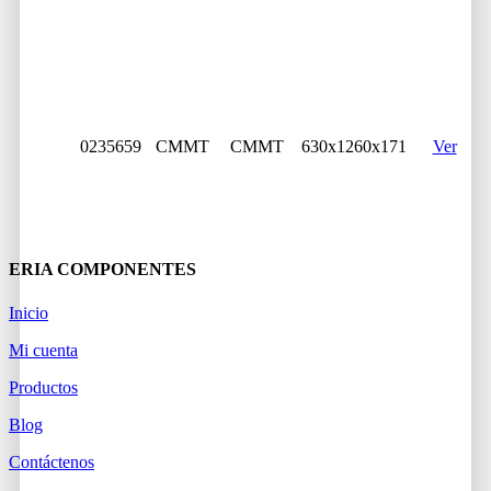
0235659
CMMT
CMMT
630x1260x171
Ver
ERIA COMPONENTES
Inicio
Mi cuenta
Productos
Blog
Contáctenos