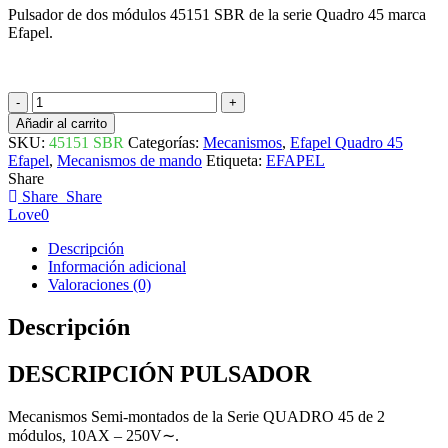
Pulsador de dos módulos 45151 SBR de la serie Quadro 45 marca
Efapel.
PULSADOR
2
Añadir al carrito
MÓDULOS
SKU:
45151 SBR
Categorías:
Mecanismos
,
Efapel Quadro 45
45151
Efapel
,
Mecanismos de mando
Etiqueta:
EFAPEL
SBR
Share
QUADRO
Share
Share
45
Love
0
EFAPEL
cantidad
Descripción
Información adicional
Valoraciones (0)
Descripción
DESCRIPCIÓN PULSADOR
Mecanismos Semi-montados de la Serie QUADRO 45 de 2
módulos, 10AX – 250V∼.