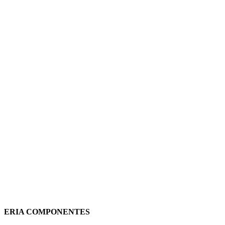
DOBLE PULSADOR PERSIANA 2
MÓDULOS 45283 SBR QUADRO 45
EFAPEL
5,67
€
(IVA incluido)
Añadir al carrito
Vista rápida
ERIA COMPONENTES