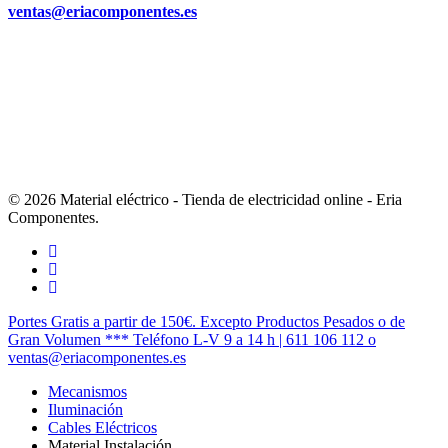
ventas@eriacomponentes.es
© 2026 Material eléctrico - Tienda de electricidad online - Eria
Componentes.
twitter
facebook
instagram
Cerrar
Portes Gratis a partir de 150€. Excepto Productos Pesados o de
Menú
Gran Volumen *** Teléfono L-V 9 a 14 h | 611 106 112 o
ventas@eriacomponentes.es
Mecanismos
Iluminación
Cables Eléctricos
Material Instalación