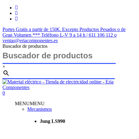
Saltar
twitter
al
facebook
contenido
instagram
principal
Portes Gratis a partir de 150€. Excepto Productos Pesados o de
Gran Volumen *** Teléfono L-V 9 a 14 h | 611 106 112 o
ventas@eriacomponentes.es
Buscador de productos
×
Cerrar
búsqueda
buscar
account
0
Menu
MENU
MENU
Mecanismos
Jung LS990