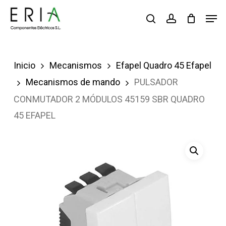
Saltar
Men
buscar
account
al
contenido
principal
Inicio
Mecanismos
Efapel Quadro 45 Efapel
Mecanismos de mando
PULSADOR
CONMUTADOR 2 MÓDULOS 45159 SBR QUADRO
45 EFAPEL