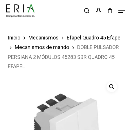
Saltar
Men
buscar
account
al
contenido
principal
Inicio
Mecanismos
Efapel Quadro 45 Efapel
Mecanismos de mando
DOBLE PULSADOR
PERSIANA 2 MÓDULOS 45283 SBR QUADRO 45
EFAPEL