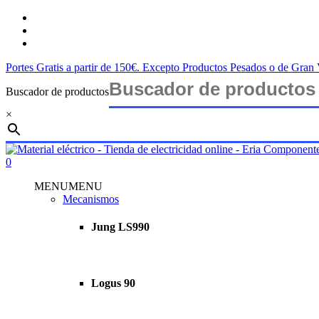
Saltar
twitter
al
facebook
contenido
instagram
principal
Portes Gratis a partir de 150€. Excepto Productos Pesados o de Gra
Buscador de productos
×
Cerrar
búsqueda
buscar
account
0
Menu
MENU
MENU
Mecanismos
Jung LS990
Logus 90