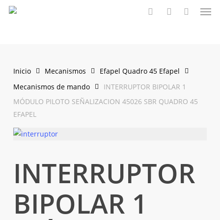
Men
Saltar
al
buscar
account
contenido
principal
Inicio
Mecanismos
Efapel Quadro 45 Efapel
Mecanismos de mando
INTERRUPTOR BIPOLAR 1
MÓDULO PILOTO SEÑALIZACION 45026 SBR QUADRO 45
EFAPEL
INTERRUPTOR
BIPOLAR 1