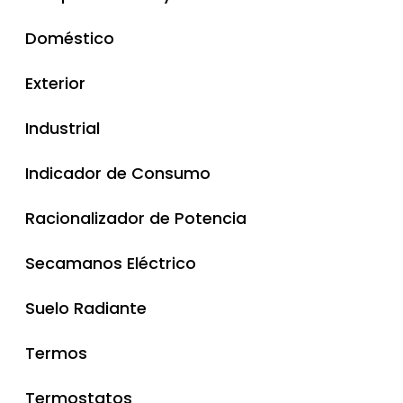
0236160
Sensor Presencia
CABLE RZ1-K 0,6/1KV
Bornas y Regletas Conexión
Doméstico
Lámparas Sodio
CABLE ALARMA E INCENDIO
Exterior
Regulación y Minuteros
Industrial
0236161
Tiras de LED
Indicador de Consumo
Racionalizador de Potencia
Secamanos Eléctrico
0236162
Suelo Radiante
Termos
Termostatos