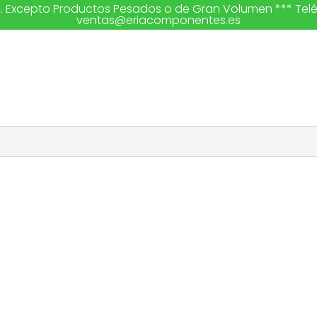
€. Excepto Productos Pesados o de Gran Volumen *** Teléfon
ventas@eriacomponentes.es
duits approuvés par l'UFD - 
Réf. UFD – G. NATURGY
Description