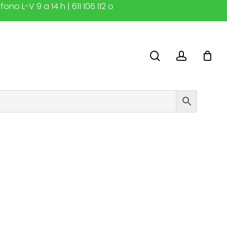
o L-V 9 a 14 h | 611 106 112 o
search
account
Grupo Naturgy
L x H x P (mm)
F.
Technique