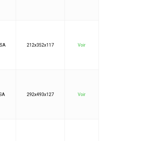
CSA
212x352x117
Voir
CSA
292x493x127
Voir