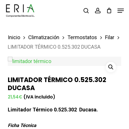
Saltar
Men
buscar
account
al
contenido
principal
Inicio
Climatización
Termostatos
Filar
LIMITADOR TÉRMICO 0.525.302 DUCASA
LIMITADOR TÉRMICO 0.525.302
DUCASA
(IVA incluido)
21,54
€
Limitador Térmico 0.525.302 Ducasa.
Ficha Técnica