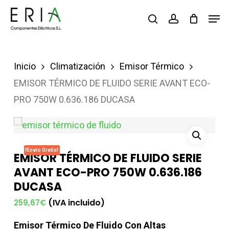
Saltar
Men
buscar
account
al
contenido
principal
Inicio
Climatización
Emisor Térmico
EMISOR TÉRMICO DE FLUIDO SERIE AVANT ECO-
PRO 750W 0.636.186 DUCASA
!Envío Gratis!
EMISOR TÉRMICO DE FLUIDO SERIE
AVANT ECO-PRO 750W 0.636.186
DUCASA
(IVA incluido)
259,67
€
Emisor Térmico De Fluido Con Altas