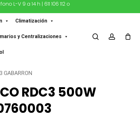
o L-V 9 a 14 h | 611 106 112 o
n
Climatización
buscar
account
marios y Centralizaciones
ol
03 GABARRON
ICO RDC3 500W
90760003