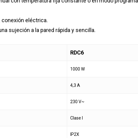
nual con temperatura fija constante o en modo program
 conexión eléctrica.
na sujeción a la pared rápida y sencilla.
RDC6
1000 W
4,3 A
230 V~
Clase I
IP2X