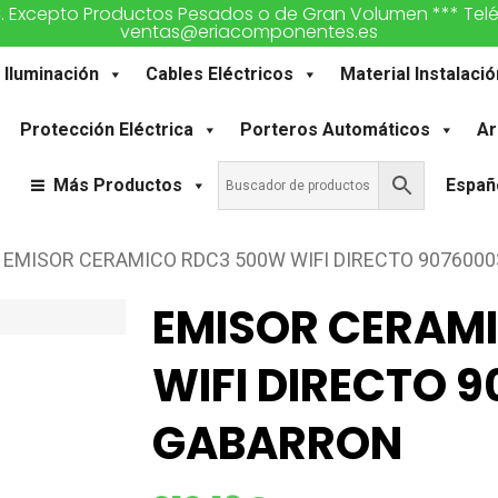
€. Excepto Productos Pesados o de Gran Volumen *** Teléfon
ventas@eriacomponentes.es
Iluminación
Cables Eléctricos
Material Instalació
Protección Eléctrica
Porteros Automáticos
Ar
Más Productos
Españ
EMISOR CERAMICO RDC3 500W WIFI DIRECTO 907600
EMISOR CERAM
WIFI DIRECTO 
GABARRON