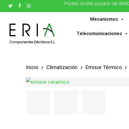
Portes Gratis a partir de 150
Saltar
twitter
facebook
instagram
al
Mecanismos
contenido
principal
Telecomunicaciones
Inicio
Climatización
Emisor Térmico