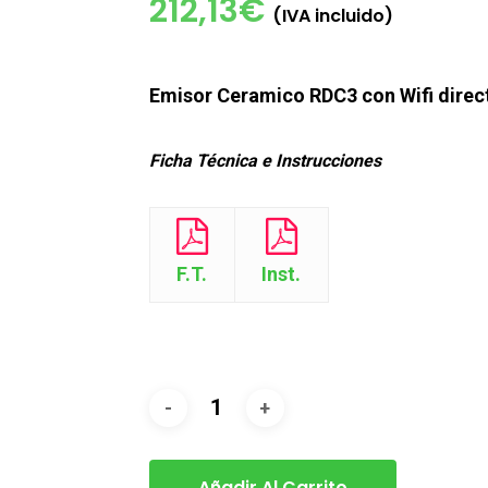
212,13
€
(IVA incluido)
Emisor Ceramico
RDC3 con Wifi dire
Ficha Técnica e Instrucciones
F.T.
Inst.
Añadir Al Carrito