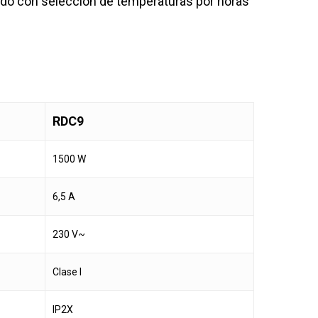
ado con selección de temperaturas por horas
RDC9
1500 W
6,5 A
230 V~
Clase I
IP2X