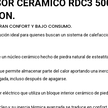
OR CERAMICO RDC3 500
ON.
GRAN CONFORT Y BAJO CONSUMO.
ión ideal para quienes buscan un sistema de calefacción 
 un núcleo cerámico hecho de piedra natural de esteatita
que permite almacenar parte del calor aportando una inerc
gada, incluso después de apagarse.
eléctrico que utiliza un bloque interior cerámico de pied
úcleo y su inercia térmica avanzada se traduce en confort,