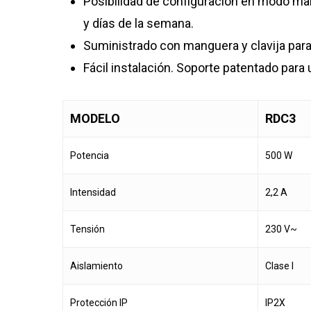
Posibilidad de configuración en modo ma
y días de la semana.
Suministrado con manguera y clavija para
Fácil instalación. Soporte patentado para u
MODELO
RDC3
Potencia
500 W
Intensidad
2,2 A
Tensión
230 V~
Aislamiento
Clase I
Protección IP
IP2X