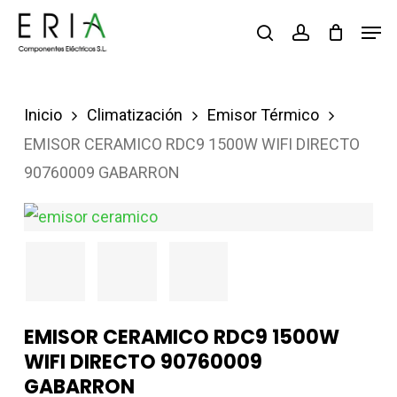
Saltar
Men
buscar
account
al
contenido
principal
Inicio
Climatización
Emisor Térmico
EMISOR CERAMICO RDC9 1500W WIFI DIRECTO
90760009 GABARRON
EMISOR CERAMICO RDC9 1500W
WIFI DIRECTO 90760009
GABARRON