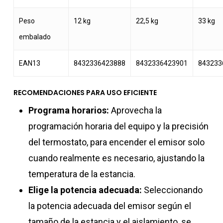
Peso
12 kg
22,5 kg
33 kg
embalado
EAN13
8432336423888
8432336423901
843233
RECOMENDACIONES PARA USO EFICIENTE
Programa horarios:
Aprovecha la
programación horaria del equipo y la precisión
del termostato, para encender el emisor solo
cuando realmente es necesario, ajustando la
temperatura de la estancia.
Elige la potencia adecuada:
Seleccionando
la potencia adecuada del emisor según el
tamaño de la estancia y el aislamiento, se