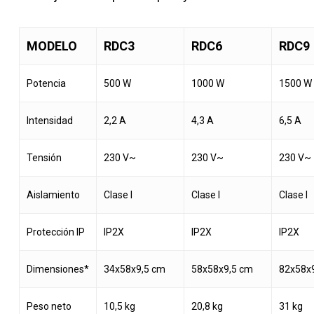
MODELO
RDC3
RDC6
RDC9
Potencia
500 W
1000 W
1500 W
Intensidad
2,2 A
4,3 A
6,5 A
Tensión
230 V~
230 V~
230 V~
Aislamiento
Clase I
Clase I
Clase I
Protección IP
IP2X
IP2X
IP2X
Dimensiones*
34x58x9,5 cm
58x58x9,5 cm
82x58x
Peso neto
10,5 kg
20,8 kg
31 kg