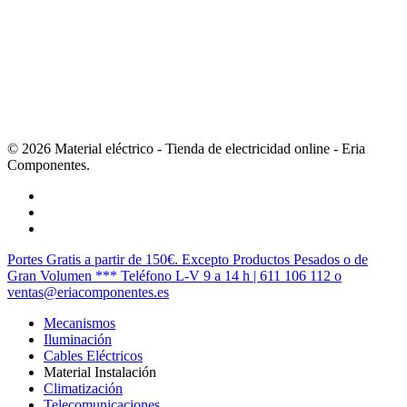
© 2026 Material eléctrico - Tienda de electricidad online - Eria
Componentes.
twitter
facebook
instagram
Cerrar
Portes Gratis a partir de 150€. Excepto Productos Pesados o de
Menú
Gran Volumen *** Teléfono L-V 9 a 14 h | 611 106 112 o
ventas@eriacomponentes.es
Mecanismos
Iluminación
Cables Eléctricos
Material Instalación
Climatización
Telecomunicaciones