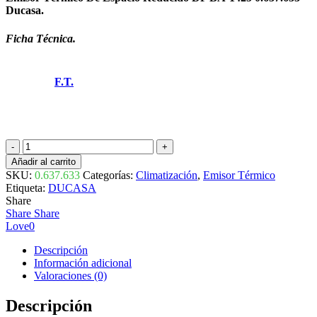
Ducasa.
Ficha Técnica.
F.T.
EMISOR
TÉRMICO
Añadir al carrito
BAJO
SKU:
0.637.633
Categorías:
Climatización
,
Emisor Térmico
VENTANA
Etiqueta:
DUCASA
SERIE
Share
DP
Share
Share
BA-
Love
0
1425
0.637.633
Descripción
DUCASA
Información adicional
cantidad
Valoraciones (0)
Descripción