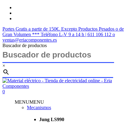
Saltar
twitter
al
facebook
contenido
instagram
principal
Portes Gratis a partir de 150€. Excepto Productos Pesados o de
Gran Volumen *** Teléfono L-V 9 a 14 h | 611 106 112 o
ventas@eriacomponentes.es
Buscador de productos
×
Cerrar
búsqueda
buscar
account
0
Menu
MENU
MENU
Mecanismos
Jung LS990