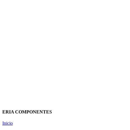
EMISOR CERAMICO RDC9 1500W
WIFI DIRECTO 90760009
GABARRON
346,77
€
(IVA incluido)
Añadir al carrito
Vista rápida
ERIA COMPONENTES
Inicio