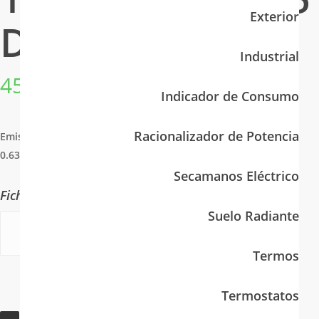
CABLE ALARMA E INCENDIO
Lámparas Sodio
Exterior
DUCASA
Regulación y Minuteros
Industrial
451,96
€
(IVA incluido)
Indicador de Consumo
Tiras de LED
Racionalizador de Potencia
Emisor Térmico Digital Programable Serie IEM 3G WIFI 1500W
0.637.375 Ducasa.
Secamanos Eléctrico
Ficha Técnica.
Suelo Radiante
F.T.
Termos
Termostatos