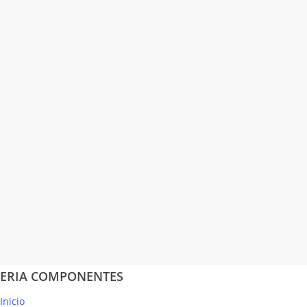
EMISOR
CERAMICO RDC9
1500W WIFI
DIRECTO
90760009
GABARRON
346,77
€
(IVA incluido)
ERIA COMPONENTES
Inicio