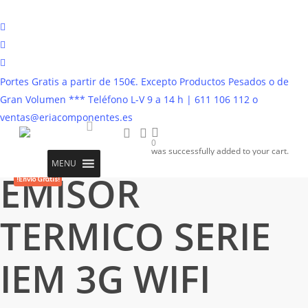
Saltar
al
twitter
contenido
facebook
principal
instagram
Portes Gratis a partir de 150€. Excepto Productos Pesados o de
Inicio
Climatización
Emisor Térmico
EMISOR TERMICO SERIE
Gran Volumen *** Teléfono L-V 9 a 14 h | 611 106 112 o
IEM 3G WIFI 350W 0.637.370 DUCASA
ventas@eriacomponentes.es
buscar
account
0
account
was successfully added to your cart.
MENU
EMISOR
!Envío Gratis!
TERMICO SERIE
IEM 3G WIFI