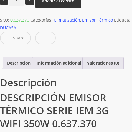
Añadir al carrito
TERMICO
SERIE
SKU:
IEM
0.637.370
Categorías:
Climatización
,
Emisor Térmico
Etiqueta:
DUCASA
3G
WIFI
Share
0
350W
0.637.370
DUCASA
Descripción
Información adicional
Valoraciones (0)
cantidad
Descripción
DESCRIPCIÓN EMISOR
TÉRMICO SERIE IEM 3G
WIFI 350W 0.637.370