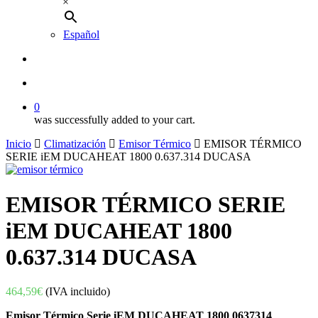
×
Español
buscar
account
0
was successfully added to your cart.
Inicio
Climatización
Emisor Térmico
EMISOR TÉRMICO
SERIE iEM DUCAHEAT 1800 0.637.314 DUCASA
EMISOR TÉRMICO SERIE
iEM DUCAHEAT 1800
0.637.314 DUCASA
464,59
€
(IVA incluido)
Emisor Térmico Serie iEM DUCAHEAT 1800 0637314