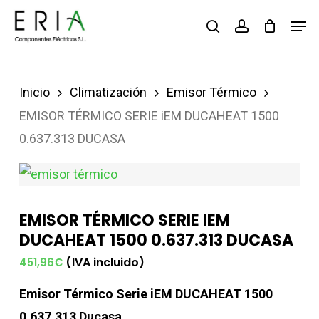
Saltar
Men
buscar
account
al
contenido
principal
Inicio
Climatización
Emisor Térmico
EMISOR TÉRMICO SERIE iEM DUCAHEAT 1500
0.637.313 DUCASA
EMISOR TÉRMICO SERIE IEM
DUCAHEAT 1500 0.637.313 DUCASA
(IVA incluido)
451,96
€
Emisor Térmico Serie iEM DUCAHEAT 1500
0.637.313 Ducasa.