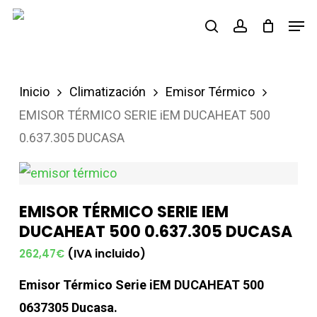
Saltar
Men
buscar
account
al
contenido
principal
Inicio
Climatización
Emisor Térmico
EMISOR TÉRMICO SERIE iEM DUCAHEAT 500
0.637.305 DUCASA
EMISOR TÉRMICO SERIE IEM
DUCAHEAT 500 0.637.305 DUCASA
(IVA incluido)
262,47
€
Emisor Térmico Serie iEM DUCAHEAT 500
0637305 Ducasa.