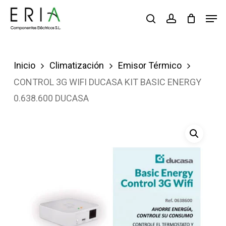
Saltar
Men
buscar
account
al
contenido
principal
Inicio
Climatización
Emisor Térmico
CONTROL 3G WIFI DUCASA KIT BASIC ENERGY
0.638.600 DUCASA