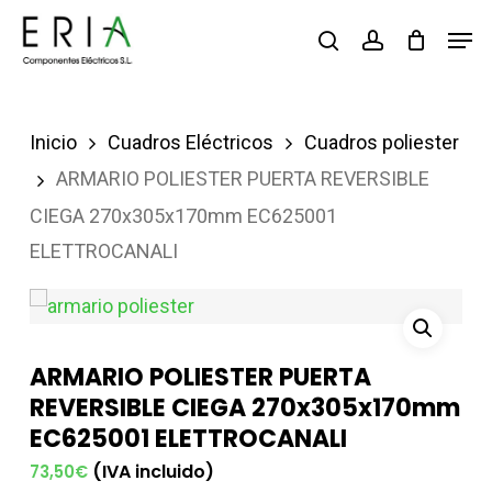
Saltar
Men
buscar
account
al
contenido
principal
Inicio
Cuadros Eléctricos
Cuadros poliester
ARMARIO POLIESTER PUERTA REVERSIBLE
CIEGA 270x305x170mm EC625001
ELETTROCANALI
ARMARIO POLIESTER PUERTA
REVERSIBLE CIEGA 270x305x170mm
EC625001 ELETTROCANALI
(IVA incluido)
73,50
€