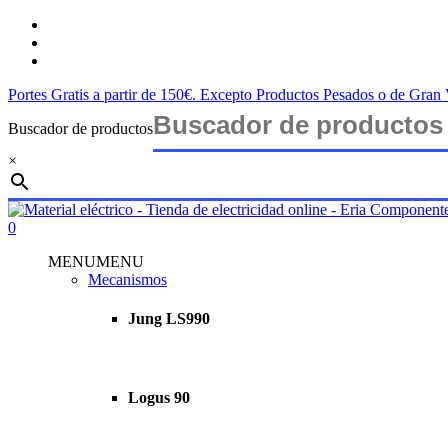
Saltar
twitter
al
facebook
contenido
instagram
principal
Portes Gratis a partir de 150€. Excepto Productos Pesados o de Gra
Buscador de productos
×
Cerrar
búsqueda
buscar
account
0
Menu
MENU
MENU
Mecanismos
Jung LS990
Logus 90